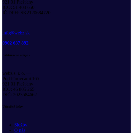
921 01 Piešťany
IČO: 51 403 650
IČ DPH: SK2120684720
info@webz.sk
0902 637 892
Fakturačné údaje 2
webz s. r. o. —
Pod Párovcami 165
921 01 Piešťany
IČO: 46 805 265
DIČ: 2023584662
Užitočné linky
Služby
O nás