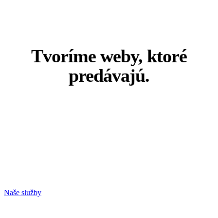
Tvoríme weby, ktoré
predávajú.
Tvoríme moderné weby, e-shopy a Google Ads kampane, ktoré
predávajú.
Získajte funkčný web aj zákazníkov na jednom mieste.
Naše služby