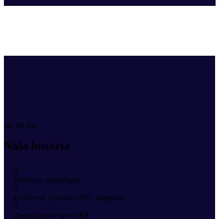
tak ide čas
Naša história
0
Založenie spoločnosti
0
Rozšírenie činností o PPC kampane
0
Zmena názvu na WEBZ