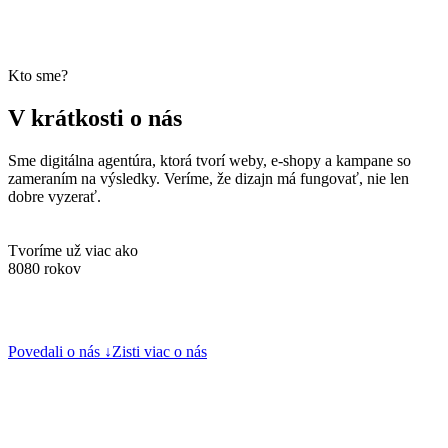
Kto sme?
V krátkosti o nás
Sme digitálna agentúra, ktorá tvorí weby, e-shopy a kampane so
zameraním na výsledky. Veríme, že dizajn má fungovať, nie len
dobre vyzerať.
Tvoríme už viac ako
8
0
8
0
rokov
Povedali o nás ↓
Zisti viac o nás