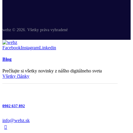
webz © 2026. Všetky práva vyhradené
Facebook
Instagram
Linkedin
Blog
Prečítajte si všetky novinky z nášho digitálneho sveta
Všetky články
0902 637 892
info@webz.sk