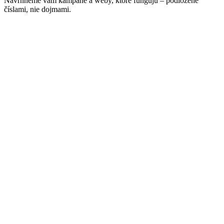
Navrhneme vám kampane a weby, ktoré fungujú – podložené
číslami, nie dojmami.