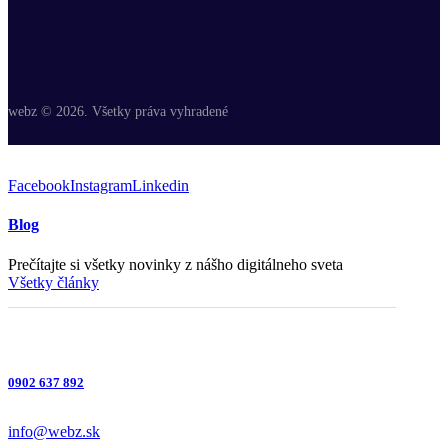
webz © 2026. Všetky práva vyhradené
Facebook
Instagram
Linkedin
Blog
Prečítajte si všetky novinky z nášho digitálneho sveta
Všetky články
0902 637 892
info@webz.sk