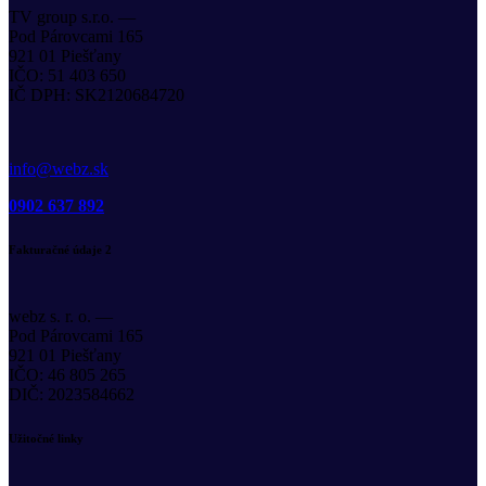
TV group s.r.o. —
Pod Párovcami 165
921 01 Piešťany
IČO: 51 403 650
IČ DPH: SK2120684720
info@webz.sk
0902 637 892
Fakturačné údaje 2
webz s. r. o. —
Pod Párovcami 165
921 01 Piešťany
IČO: 46 805 265
DIČ: 2023584662
Užitočné linky