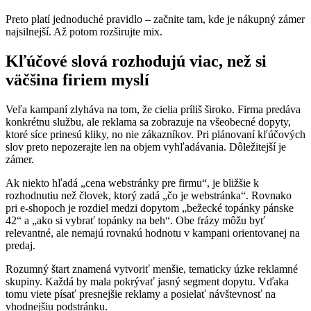
Preto platí jednoduché pravidlo – začnite tam, kde je nákupný zámer
najsilnejší. Až potom rozširujte mix.
Kľúčové slová rozhodujú viac, než si
väčšina firiem myslí
Veľa kampaní zlyháva na tom, že cielia príliš široko. Firma predáva
konkrétnu službu, ale reklama sa zobrazuje na všeobecné dopyty,
ktoré síce prinesú kliky, no nie zákazníkov. Pri plánovaní kľúčových
slov preto nepozerajte len na objem vyhľadávania. Dôležitejší je
zámer.
Ak niekto hľadá „cena webstránky pre firmu“, je bližšie k
rozhodnutiu než človek, ktorý zadá „čo je webstránka“. Rovnako
pri e-shopoch je rozdiel medzi dopytom „bežecké topánky pánske
42“ a „ako si vybrať topánky na beh“. Obe frázy môžu byť
relevantné, ale nemajú rovnakú hodnotu v kampani orientovanej na
predaj.
Rozumný štart znamená vytvoriť menšie, tematicky úzke reklamné
skupiny. Každá by mala pokrývať jasný segment dopytu. Vďaka
tomu viete písať presnejšie reklamy a posielať návštevnosť na
vhodnejšiu podstránku.