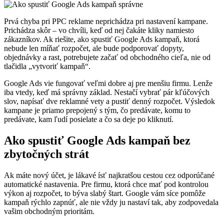
Prvá chyba pri PPC reklame neprichádza pri nastavení kampane.
Prichádza skôr – vo chvíli, keď od nej čakáte kliky namiesto
zákazníkov. Ak riešite, ako spustiť Google Ads kampaň, ktorá
nebude len míňať rozpočet, ale bude podporovať dopyty,
objednávky a rast, potrebujete začať od obchodného cieľa, nie od
tlačidla „vytvoriť kampaň“.
Google Ads vie fungovať veľmi dobre aj pre menšiu firmu. Lenže
iba vtedy, keď má správny základ. Nestačí vybrať pár kľúčových
slov, napísať dve reklamné vety a pustiť denný rozpočet. Výsledok
kampane je priamo prepojený s tým, čo predávate, komu to
predávate, kam ľudí posielate a čo sa deje po kliknutí.
Ako spustiť Google Ads kampaň bez
zbytočných strát
Ak máte nový účet, je lákavé ísť najkratšou cestou cez odporúčané
automatické nastavenia. Pre firmu, ktorá chce mať pod kontrolou
výkon aj rozpočet, to býva slabý štart. Google vám síce pomôže
kampaň rýchlo zapnúť, ale nie vždy ju nastaví tak, aby zodpovedala
vašim obchodným prioritám.