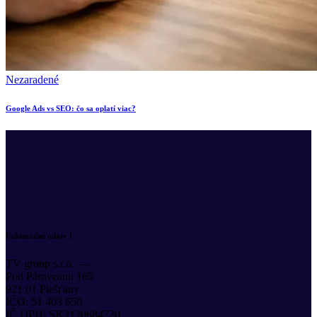
Nezaradené
Google Ads vs SEO: čo sa oplatí viac?
Fakturačné údaje 1
TV group s.r.o. —
Pod Párovcami 165
921 01 Piešťany
IČO: 51 403 650
IČ DPH: SK2120684720