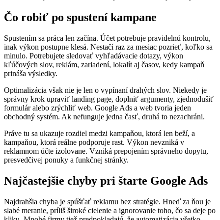
Čo robiť po spustení kampane
Spustením sa práca len začína. Účet potrebuje pravidelnú kontrolu,
inak výkon postupne klesá. Nestačí raz za mesiac pozrieť, koľko sa
minulo. Potrebujete sledovať vyhľadávacie dotazy, výkon
kľúčových slov, reklám, zariadení, lokalít aj časov, kedy kampaň
prináša výsledky.
Optimalizácia však nie je len o vypínaní drahých slov. Niekedy je
správny krok upraviť landing page, doplniť argumenty, zjednodušiť
formulár alebo zrýchliť web. Google Ads a web tvoria jeden
obchodný systém. Ak nefunguje jedna časť, druhá to nezachráni.
Práve tu sa ukazuje rozdiel medzi kampaňou, ktorá len beží, a
kampaňou, ktorá reálne podporuje rast. Výkon nevzniká v
reklamnom účte izolovane. Vzniká prepojením správneho dopytu,
presvedčivej ponuky a funkčnej stránky.
Najčastejšie chyby pri štarte Google Ads
Najdrahšia chyba je spúšťať reklamu bez stratégie. Hneď za ňou je
slabé meranie, príliš široké cielenie a ignorovanie toho, čo sa deje po
kliku. Mnohé firmy tiež predpokladajú, že automatizácia všetko