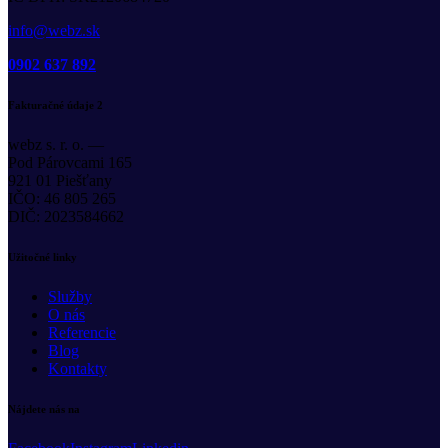
info@webz.sk
0902 637 892
Fakturačné údaje 2
webz s. r. o. —
Pod Párovcami 165
921 01 Piešťany
IČO: 46 805 265
DIČ: 2023584662
Užitočné linky
Služby
O nás
Referencie
Blog
Kontakty
Nájdete nás na