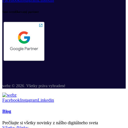
Facebook
Instagram
Linkedin
Sme certifikovaný partner
webz © 2026. Všetky práva vyhradené
Facebook
Instagram
Linkedin
Blog
Prečítajte si všetky novinky z nášho digitálneho sveta
Všetky články