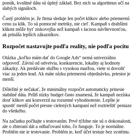
ponúk, kvalitné dáta sú úplný základ. Bez nich sa algoritmus učí na
slabých signáloch.
Častý problém je, že firma sleduje len počet klikov alebo priemernú
cenu za klik. To sú pomocné metriky, nie cieľ. Kampaň s drahšími
klikmi môže byť ziskovejšia než kampaň s lacnou návštevnosťou,
ak prináša lepších zákazníkov.
Rozpočet nastavujte podľa reality, nie podľa pocitu
Otázka „koľko mám dať do Google Ads“ nemá univerzálnu
odpoveď. Závisí od odvetvia, konkurencie, lokality aj hodnoty
zákazky. Ak predávate službu s vysokou maržou, viete si dovoliť
viac za jeden lead. Ak máte nízku priemernú objednávku, priestor je
menší.
Dôležité je nečakať, že minimálny rozpočet automaticky prinesie
stabilné dáta. Príliš nízky budget často znamená, že kampaň nezíska
dosť klikov ani konverzií na rozumné vyhodnotenie. Lepšie je
spustiť menší počet presne cielených kampaní než roztrieštiť peniaze
do všetkého.
Na začiatku počítajte s testovaním. Prvé týždne nie sú o dokonalosti,
ale o zbieraní dát a odhaľovaní toho, čo funguje. To je normálne.
Problém nie je testovanie. Problém je, keď účet testuje bez systému.