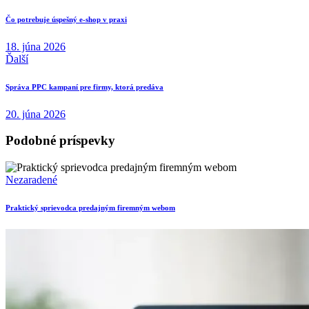
Čo potrebuje úspešný e-shop v praxi
18. júna 2026
Ďalší
Správa PPC kampaní pre firmy, ktorá predáva
20. júna 2026
Podobné príspevky
Nezaradené
Praktický sprievodca predajným firemným webom