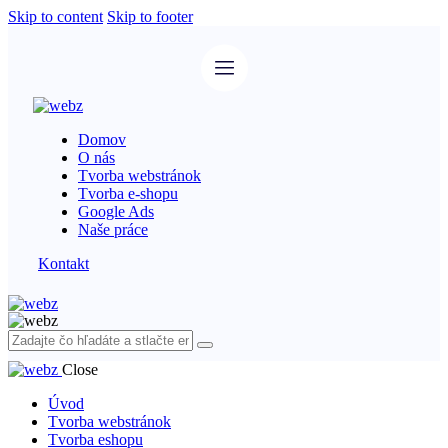
Skip to content
Skip to footer
Domov
O nás
Tvorba webstránok
Tvorba e-shopu
Google Ads
Naše práce
Kontakt
Close
Úvod
Tvorba webstránok
Tvorba eshopu