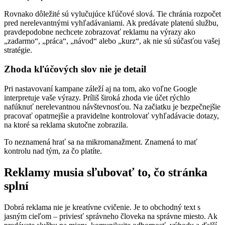
Rovnako dôležité sú vylučujúce kľúčové slová. Tie chránia rozpočet
pred nerelevantnými vyhľadávaniami. Ak predávate platenú službu,
pravdepodobne nechcete zobrazovať reklamu na výrazy ako
„zadarmo“, „práca“, „návod“ alebo „kurz“, ak nie sú súčasťou vašej
stratégie.
Zhoda kľúčových slov nie je detail
Pri nastavovaní kampane záleží aj na tom, ako voľne Google
interpretuje vaše výrazy. Príliš široká zhoda vie účet rýchlo
nafúknuť nerelevantnou návštevnosťou. Na začiatku je bezpečnejšie
pracovať opatrnejšie a pravidelne kontrolovať vyhľadávacie dotazy,
na ktoré sa reklama skutočne zobrazila.
To neznamená hrať sa na mikromanažment. Znamená to mať
kontrolu nad tým, za čo platíte.
Reklamy musia sľubovať to, čo stránka
splní
Dobrá reklama nie je kreatívne cvičenie. Je to obchodný text s
jasným cieľom – priviesť správneho človeka na správne miesto. Ak