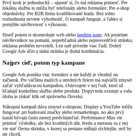
Prvý krok je jednoduchý – ujasniť si, čo má reklama priniesť. Pre
lokálnu službu to môžu byť telefonáty alebo formuláre. Pre e-shop
objednávky. Pre B2B firmu kvalifikované leady. Bez tohto
rozhodnutia neviete vyhodnotiť, či kampaň funguje, a ľahko si
pomýlite návštevnosť s výkonom.
Hneď potom si skontrolujte web alebo
landing page
. Ak posielate
návštevníkov na pomalú, neprehľadnú alebo nepresvedčivú stránku,
reklama problém nevyrieši. Len naň privedie viac ľudí. Dobrý
Google Ads účet a slabá stránka je drahá kombinácia.
Najprv cieľ, potom typ kampane
Google Ads ponúka viac formátov a nie každý je vhodný na
začiatok. Pre väčšinu malých a stredných firiem má najväčší zmysel
začať vyhľadávacou kampaňou. Oslovujete v nej ľudí, ktorí už
hľadajú konkrétnu službu alebo produkt. Dopyt teda existuje a vaša
úloha je získať klik od správneho človeka.
Nákupná kampaň dáva zmysel e-shopom. Display a YouTube môžu
fungovať pri budovaní značky alebo remarketingu, no ako prvý
kanál bývajú často menej predvídateľné. Performance Max vie
priniesť výsledky, ale bez kvalitných dát, feedu a merania sa z nej
vie stať čierna skrinka, v ktorej sa peniaze míňajú rýchlejšie, než by
ste chceli.