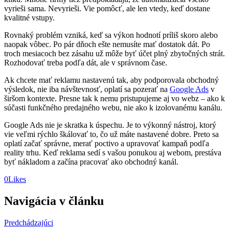
vyrieši sama. Nevyrieši. Vie pomôcť, ale len vtedy, keď dostane
kvalitné vstupy.
Rovnaký problém vzniká, keď sa výkon hodnotí príliš skoro alebo
naopak vôbec. Po pár dňoch ešte nemusíte mať dostatok dát. Po
troch mesiacoch bez zásahu už môže byť účet plný zbytočných strát.
Rozhodovať treba podľa dát, ale v správnom čase.
Ak chcete mať reklamu nastavenú tak, aby podporovala obchodný
výsledok, nie iba návštevnosť, oplatí sa pozerať na
Google Ads
v
širšom kontexte. Presne tak k nemu pristupujeme aj vo webz – ako k
súčasti funkčného predajného webu, nie ako k izolovanému kanálu.
Google Ads nie je skratka k úspechu. Je to výkonný nástroj, ktorý
vie veľmi rýchlo škálovať to, čo už máte nastavené dobre. Preto sa
oplatí začať správne, merať poctivo a upravovať kampaň podľa
reality trhu. Keď reklama sedí s vašou ponukou aj webom, prestáva
byť nákladom a začína pracovať ako obchodný kanál.
0
Likes
Navigácia v článku
Predchádzajúci