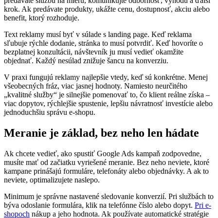
predávate službu na mieru, komunikujte odbornosť, výhodu a ďalší
krok. Ak predávate produkty, ukážte cenu, dostupnosť, akciu alebo
benefit, ktorý rozhoduje.
Text reklamy musí byť v súlade s landing page. Keď reklama
sľubuje rýchle dodanie, stránka to musí potvrdiť. Keď hovoríte o
bezplatnej konzultácii, návštevník ju musí vedieť okamžite
objednať. Každý nesúlad znižuje šancu na konverziu.
V praxi fungujú reklamy najlepšie vtedy, keď sú konkrétne. Menej
všeobecných fráz, viac jasnej hodnoty. Namiesto neurčitého
„kvalitné služby“ je silnejšie pomenovať to, čo klient reálne získa –
viac dopytov, rýchlejšie spustenie, lepšiu návratnosť investície alebo
jednoduchšiu správu e-shopu.
Meranie je základ, bez neho len hádate
Ak chcete vedieť, ako spustiť Google Ads kampaň zodpovedne,
musíte mať od začiatku vyriešené meranie. Bez neho neviete, ktoré
kampane prinášajú formuláre, telefonáty alebo objednávky. A ak to
neviete, optimalizujete naslepo.
Minimum je správne nastavené sledovanie konverzií. Pri službách to
býva odoslanie formulára, klik na telefónne číslo alebo dopyt.
Pri e-
shopoch
nákup a jeho hodnota. Ak používate automatické stratégie