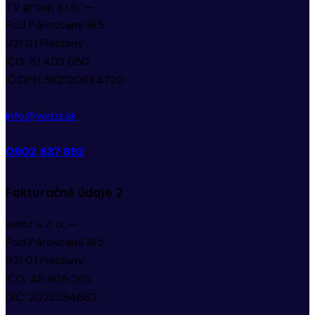
TV group s.r.o. —
Pod Párovcami 165
921 01 Piešťany
IČO: 51 403 650
IČ DPH: SK2120684720
info@webz.sk
0902 637 892
Fakturačné údaje 2
webz s. r. o. —
Pod Párovcami 165
921 01 Piešťany
IČO: 46 805 265
DIČ: 2023584662