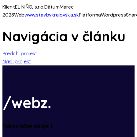
Klient
EL NIŇO, s.r.o.
Dátum
Marec,
2023
Web
www.stavbykralovska.sk
Platforma
Wordpress
Shar
Navigácia v článku
Predch. projekt
Nasl. projekt
Fakturačné údaje 1