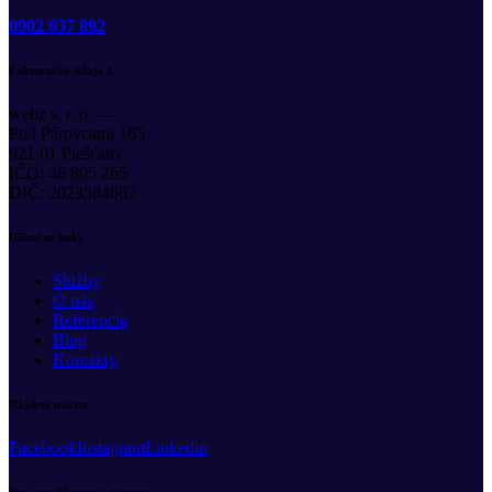
0902 637 892
Fakturačné údaje 2
webz s. r. o. —
Pod Párovcami 165
921 01 Piešťany
IČO: 46 805 265
DIČ: 2023584662
Užitočné linky
Služby
O nás
Referencie
Blog
Kontakty
Nájdete nás na
Facebook
Instagram
Linkedin
Sme certifikovaný partner