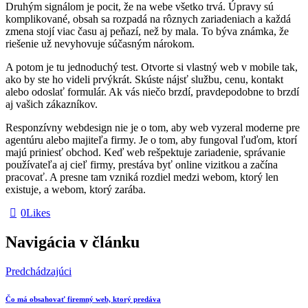
Druhým signálom je pocit, že na webe všetko trvá. Úpravy sú
komplikované, obsah sa rozpadá na rôznych zariadeniach a každá
zmena stojí viac času aj peňazí, než by mala. To býva známka, že
riešenie už nevyhovuje súčasným nárokom.
A potom je tu jednoduchý test. Otvorte si vlastný web v mobile tak,
ako by ste ho videli prvýkrát. Skúste nájsť službu, cenu, kontakt
alebo odoslať formulár. Ak vás niečo brzdí, pravdepodobne to brzdí
aj vašich zákazníkov.
Responzívny webdesign nie je o tom, aby web vyzeral moderne pre
agentúru alebo majiteľa firmy. Je o tom, aby fungoval ľuďom, ktorí
majú priniesť obchod. Keď web rešpektuje zariadenie, správanie
používateľa aj cieľ firmy, prestáva byť online vizitkou a začína
pracovať. A presne tam vzniká rozdiel medzi webom, ktorý len
existuje, a webom, ktorý zarába.
0
Likes
Navigácia v článku
Predchádzajúci
Čo má obsahovať firemný web, ktorý predáva