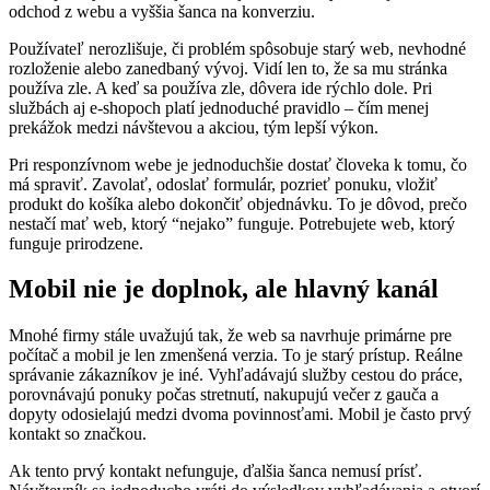
odchod z webu a vyššia šanca na konverziu.
Používateľ nerozlišuje, či problém spôsobuje starý web, nevhodné
rozloženie alebo zanedbaný vývoj. Vidí len to, že sa mu stránka
používa zle. A keď sa používa zle, dôvera ide rýchlo dole. Pri
službách aj e-shopoch platí jednoduché pravidlo – čím menej
prekážok medzi návštevou a akciou, tým lepší výkon.
Pri responzívnom webe je jednoduchšie dostať človeka k tomu, čo
má spraviť. Zavolať, odoslať formulár, pozrieť ponuku, vložiť
produkt do košíka alebo dokončiť objednávku. To je dôvod, prečo
nestačí mať web, ktorý “nejako” funguje. Potrebujete web, ktorý
funguje prirodzene.
Mobil nie je doplnok, ale hlavný kanál
Mnohé firmy stále uvažujú tak, že web sa navrhuje primárne pre
počítač a mobil je len zmenšená verzia. To je starý prístup. Reálne
správanie zákazníkov je iné. Vyhľadávajú služby cestou do práce,
porovnávajú ponuky počas stretnutí, nakupujú večer z gauča a
dopyty odosielajú medzi dvoma povinnosťami. Mobil je často prvý
kontakt so značkou.
Ak tento prvý kontakt nefunguje, ďalšia šanca nemusí prísť.