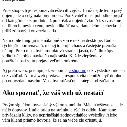
Pri e-shopoch je responzivita ešte citlivejšia. Tu už nejde len o prvý
dojem, ale o celý nákupný proces. Používateľ musí pohodlne prejsť
od kategórie cez produkt až po košík a objednávku. Ak sa zasekne
na filtroch, nevidí cenu, nevie kliknúť na variant alebo je checkout
príliš zdĺhavý, konverzia padá.
Na mobile fungujú iné nákupné vzorce než na desktope. Ľudia
rýchlejšie porovnávajú, menej tolerujú chaos a častejšie prerušia
nákup. Preto musí byť produktová stránka jasná, tlačidlo kúpy
viditeľné a objednávka čo najkratšia. Každé zlepšenie v
použiteľnosti sa tu prejaví veľmi konkrétne.
Aj preto webz pristupuje k webom a
e-shopom
cez výsledok, nie len
cez vzhľad. Ak má web predávať, responzivita nemôže byť doplnok
po odovzdaní návrhu. Musí byť súčasťou stratégie od začiatku.
Ako spoznať, že váš web už nestačí
Prvým signálom býva slabý výkon z mobilu. Máte návštevnosť, ale
málo dopytov. Ľudia prídu na stránku a rýchlo odídu. Kampane
privádzajú kliky, no neprinášajú zodpovedajúce výsledky. Alebo
vám klienti priamo hovoria, že sa na webe zle orientujú.