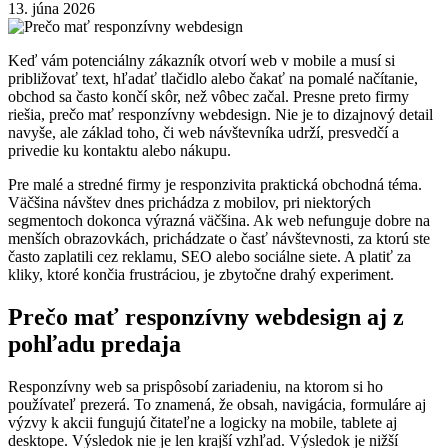
13. júna 2026
Keď vám potenciálny zákazník otvorí web v mobile a musí si
približovať text, hľadať tlačidlo alebo čakať na pomalé načítanie,
obchod sa často končí skôr, než vôbec začal. Presne preto firmy
riešia, prečo mať responzívny webdesign. Nie je to dizajnový detail
navyše, ale základ toho, či web návštevníka udrží, presvedčí a
privedie ku kontaktu alebo nákupu.
Pre malé a stredné firmy je responzivita praktická obchodná téma.
Väčšina návštev dnes prichádza z mobilov, pri niektorých
segmentoch dokonca výrazná väčšina. Ak web nefunguje dobre na
menších obrazovkách, prichádzate o časť návštevnosti, za ktorú ste
často zaplatili cez reklamu, SEO alebo sociálne siete. A platiť za
kliky, ktoré končia frustráciou, je zbytočne drahý experiment.
Prečo mať responzívny webdesign aj z
pohľadu predaja
Responzívny web sa prispôsobí zariadeniu, na ktorom si ho
používateľ prezerá. To znamená, že obsah, navigácia, formuláre aj
výzvy k akcii fungujú čitateľne a logicky na mobile, tablete aj
desktope. Výsledok nie je len krajší vzhľad. Výsledok je nižší