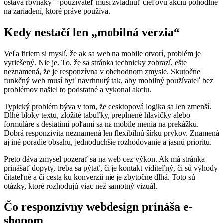
ostáva rovnaký – používateľ musí zvládnuť cieľovú akciu pohodlne
na zariadení, ktoré práve používa.
Kedy nestačí len „mobilná verzia“
Veľa firiem si myslí, že ak sa web na mobile otvorí, problém je
vyriešený. Nie je. To, že sa stránka technicky zobrazí, ešte
neznamená, že je responzívna v obchodnom zmysle. Skutočne
funkčný web musí byť navrhnutý tak, aby mobilný používateľ bez
problémov našiel to podstatné a vykonal akciu.
Typický problém býva v tom, že desktopová logika sa len zmenší.
Dlhé bloky textu, zložité tabuľky, preplnené hlavičky alebo
formuláre s desiatimi poľami sa na mobile menia na prekážku.
Dobrá responzivita neznamená len flexibilnú šírku prvkov. Znamená
aj iné poradie obsahu, jednoduchšie rozhodovanie a jasnú prioritu.
Preto dáva zmysel pozerať sa na web cez výkon. Ak má stránka
prinášať dopyty, treba sa pýtať, či je kontakt viditeľný, či sú výhody
čitateľné a či cesta ku konverzii nie je zbytočne dlhá. Toto sú
otázky, ktoré rozhodujú viac než samotný vizuál.
Čo responzívny webdesign prináša e-
shopom