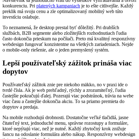
Návštevník sa jednoducho vráti do výsledkov vyhľadávania a otvorí
konkurenciu. Pri
platených kampaniach
je to ešte citlivejšie. Každý
preklik má svoju cenu a zle optimalizovaný mobilný web túto
investíciu oslabuje.
To neznamená, že desktop prestal byť dôležitý. Pri drahších
službách, B2B segmente alebo zložitejších rozhodnutiach ľudia
často dokončia prieskum na počítači. Preto má kvalitný responzívny
webdesign fungovať konzistentne na všetkých zariadeniach. Nejde
o mobile-only riešenie, ale o jeden premyslený systém.
Lepší používateľský zážitok prináša viac
dopytov
Používateľský zážitok znie pre niekoho mäkko, no v praxi ide o
tvrdé čísla. Ak je web prehľadný, rýchly a zrozumiteľný, ľudia
častejšie pokračujú ďalej. Pozerajú viac podstránok, trávia na webe
viac času a častejšie dokončia akciu. To sa priamo premieta do
dopytov a predaja.
Na mobile rozhodujú drobnosti. Dostatočne veľké tlačidlá, jasne
čitateľný text, jednoduché menu, správne rozostupy a formuláre,
ktoré nepýtajú viac, než je nutné. Každý zbytočný krok znižuje
šancu na odoslanie formulára alebo nákup. Responzívny webdesign