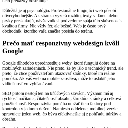
tieto prekážky odstraňuje.
Dôležitá je aj psychológia. Profesionálne fungujúci web pôsobí
dôveryhodnejšie. Ak stránka vyzerá rozbito, texty sa lámu alebo
prvky preskakujú, návštevník si podvedome spája túto skúsenosť s
kvalitou firmy. Nie vždy fér, ale bežné. Web je často prvý
obchodník, ktorého vaša značka posiela do terénu.
Prečo mať responzívny webdesign kvôli
Google
Google dlhodobo uprednostňuje weby, ktoré fungujú dobre na
mobilných zariadeniach. Nie preto, že by išlo o technický trend, ale
preto, že chce používateľom ukazovať stránky, ktoré im reálne
pomôžu. Ak váš web na mobile zaostáva, môže to oslabiť jeho
viditeľnosť vo vyhľadávaní.
SEO pritom nestojí len na kľúčových slovách. Význam má aj
rýchlosť načítania, čitateľnosť obsahu, štruktúra stránky a celková
použiteľnosť. Responzivita pomáha udržať tieto faktory pod
kontrolou v jednom riešení. Namiesto oddelenej mobilnej verzie
spravujete jeden web, čo býva efektívnejšie aj z pohľadu údržby a
obsahu.