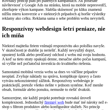
Rovnaký princíp platí pri platených kampaniach. Ak posielate
návštevnosť z Google Ads na stránku, ktorá na mobile nepresvedčí,
zhoršujete výkon kampane. Slabšia skúsenosť po kliku znamená
nižšiu mieru konverzie a v niektorých prípadoch aj horšie výsledky
reklamy ako celku. Reklama sama o sebe problém webu nevyrieši.
Responzívny webdesign šetrí peniaze, nie
ich míňa
Niektorí majitelia firiem vnímajú responzivitu ako položku navyše.
V skutočnosti je drahšie ju neriešiť. Každý nevyužitý dopyt,
opustený košík alebo predčasný odchod z webu má svoju hodnotu.
A keď sa tieto straty opakujú denne, mesačne alebo počas kampaní,
sú vyššie než počiatočná investícia do kvalitného riešenia.
Samostatná mobilná verzia webu sa dnes vo väčšine prípadov
neoplatí. Zvyšuje náklady na správu, komplikuje úpravy a často
vytvára nekonzistentný zážitok. Responzívny webdesign je
praktickejší, pretože všetko riešite v jednom systéme. Keď meníte
obsah, formulár alebo ponuku, nemusíte to riešiť dvakrát.
Samozrejme, nie každý projekt potrebuje rovnakú úroveň
komplexnosti. Jednoduchý
firemný web
bude mať iné nároky než e-
shop s filtrom produktov alebo konfigurátor služieb. No princíp