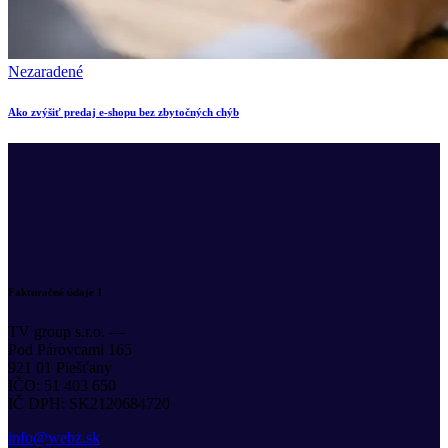
Nezaradené
Ako zvýšiť predaj e-shopu bez zbytočných chýb
Fakturačné údaje 1
TV group s.r.o. —
Pod Párovcami 165
921 01 Piešťany
IČO: 51 403 650
IČ DPH: SK2120684720
info@webz.sk