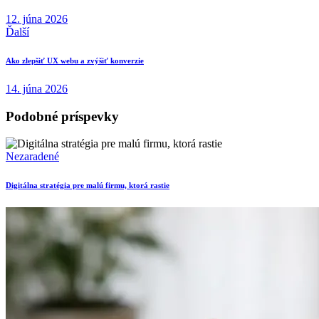
12. júna 2026
Ďalší
Ako zlepšiť UX webu a zvýšiť konverzie
14. júna 2026
Podobné príspevky
Nezaradené
Digitálna stratégia pre malú firmu, ktorá rastie